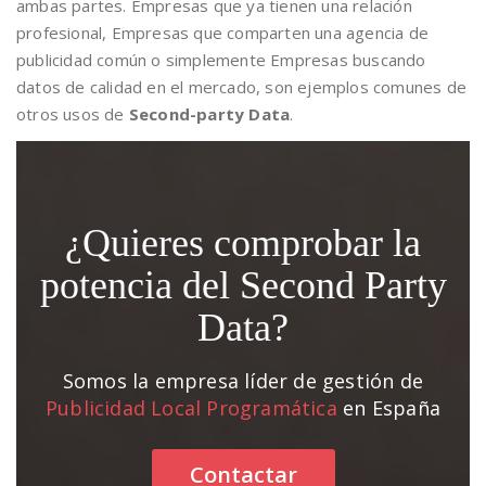
ambas partes. Empresas que ya tienen una relación
profesional, Empresas que comparten una agencia de
publicidad común o simplemente Empresas buscando
datos de calidad en el mercado, son ejemplos comunes de
otros usos de
Second-party Data
.
¿Quieres comprobar la
potencia del Second Party
Data?
Somos la empresa líder de gestión de
Publicidad Local Programática
en España
Contactar